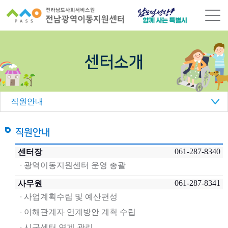
본
문
바
로
가
센터소개
기
직원안내
직원안내
061-287-8340
센터장
광역이동지원센터 운영 총괄
061-287-8341
사무원
사업계획수립 및 예산편성
이해관계자 연계방안 계획 수립
시군센터 연계 관리