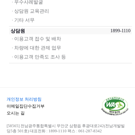
우수사례발굴
상담원 교육관리
기타 서무
1899-1110
상담원
이용고객 접수 및 배차
차량에 대한 관제 업무
이용고객 만족도 조사 등
개인정보 처리방침
이메일집단수집거부
오시는 길
[58565] 전남광주통합특별시 무안군 삼향읍 후광대로242(전남개발빌
딩5층 501호)
대표전화 : 1899-1110
팩스 : 061-287-8342